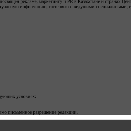
посвящен рекламе, маркетингу и PR в Казахстане и странах Цент
туальную информацию, интервью с ведущими специалистами, ин
едующих условиях:
димо письменное разрешение редакции.