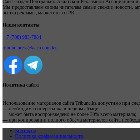
Сайт создан Центрально-Азиатской Рекламной Ассоциацией и 
Мы предоставляем своим читателям самые свежие новости, ак
рынка рекламы, маркетинга и PR.
Наши контакты
+7 (708) 983-7884
tribune.press@aaca.com.kz
Политика сайта
Использование материалов сайта Tribune.kz допустимо при сл
— необходима гиперссылка в первом абзаце;
— может быть воспроизведено не более 30% всего материала;
— при копировании полного объёма материалов сайта необхо
Контакты
Политика конфиденциальности