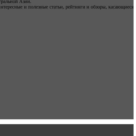
ральной Азии.
тересные и полезные статьи, рейтинги и обзоры, касающиеся