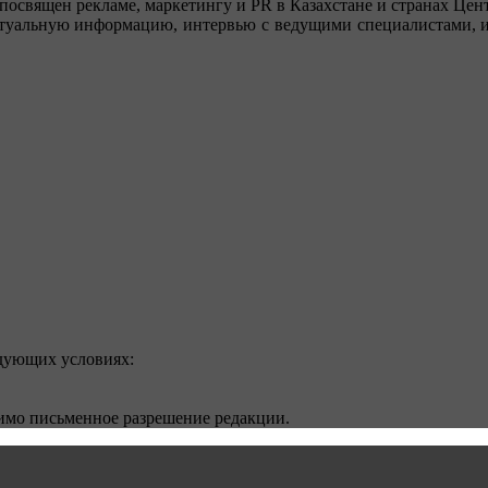
посвящен рекламе, маркетингу и PR в Казахстане и странах Цент
туальную информацию, интервью с ведущими специалистами, ин
едующих условиях:
димо письменное разрешение редакции.