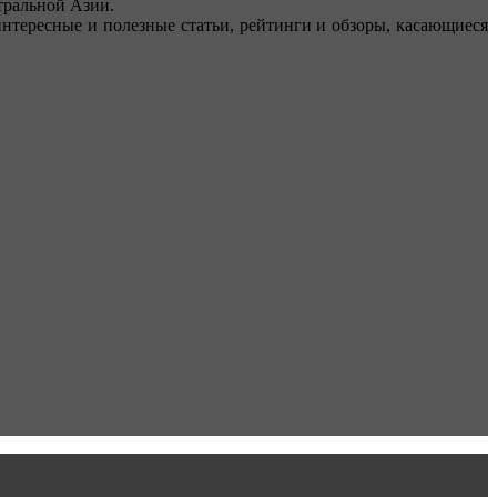
ральной Азии.
тересные и полезные статьи, рейтинги и обзоры, касающиеся