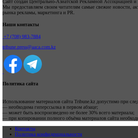
Сайт создан Центрально-Азиатской Рекламной Ассоциацией и 
Мы предоставляем своим читателям самые свежие новости, ак
рынка рекламы, маркетинга и PR.
Наши контакты
+7 (708) 983-7884
tribune.press@aaca.com.kz
Политика сайта
Использование материалов сайта Tribune.kz допустимо при сл
— необходима гиперссылка в первом абзаце;
— может быть воспроизведено не более 30% всего материала;
— при копировании полного объёма материалов сайта необхо
Контакты
Политика конфиденциальности