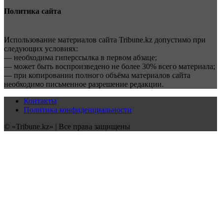
Политика сайта
Использование материалов сайта Tribune.kz допустимо при
следующих условиях:
— необходима гиперссылка в первом абзаце;
— может быть воспроизведено не более 30% всего материала;
— при копировании полного объёма материалов сайта
необходимо письменное разрешение редакции.
Контакты
Политика конфиденциальности
© «Tribune.kz» | Все права защищены