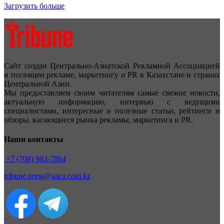
Загрузить больше
Сайт создан Центрально-Азиатской Рекламной Ассоциацией
и посвящен рекламе, маркетингу и PR в Казахстане и странах
Центральной Азии.
Мы предоставляем своим читателям самые свежие новости,
актуальную информацию, интервью с ведущими
специалистами, интересные и полезные статьи, рейтинги и
обзоры, касающиеся рынка рекламы, маркетинга и PR.
Наши контакты
+7 (708) 983-7884
tribune.press@aaca.com.kz