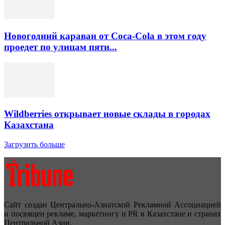
Новогодний караван от Coca-Cola в этом году
проедет по улицам пяти...
Wildberries открывает новые склады в городах
Казахстана
Загрузить больше
Сайт создан Центрально-Азиатской Рекламной Ассоциацией
и посвящен рекламе, маркетингу и PR в Казахстане и странах
Центральной Азии.