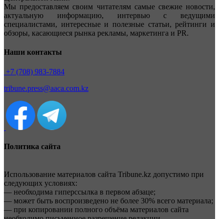
Мы предоставляем своим читателям самые свежие новости,
актуальную информацию, интервью с ведущими
специалистами, интересные и полезные статьи, рейтинги и
обзоры, касающиеся рынка рекламы, маркетинга и PR.
Наши контакты
+7 (708) 983-7884
tribune.press@aaca.com.kz
Политика сайта
Использование материалов сайта Tribune.kz допустимо при
следующих условиях:
— необходима гиперссылка в первом абзаце;
— может быть воспроизведено не более 30% всего материала;
— при копировании полного объёма материалов сайта
необходимо письменное разрешение редакции.