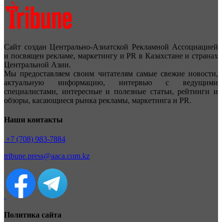
Сайт создан Центрально-Азиатской Рекламной Ассоциацией
и посвящен рекламе, маркетингу и PR в Казахстане и странах
Центральной Азии.
Мы предоставляем своим читателям самые свежие новости,
актуальную информацию, интервью с ведущими
специалистами, интересные и полезные статьи, рейтинги и
обзоры, касающиеся рынка рекламы, маркетинга и PR.
Наши контакты
+7 (708) 983-7884
tribune.press@aaca.com.kz
Политика сайта