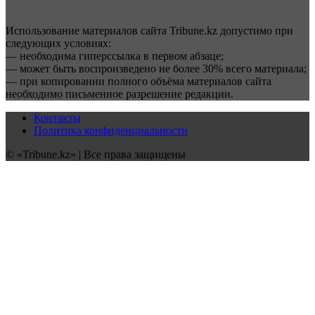
Использование материалов сайта Tribune.kz допустимо при
следующих условиях:
— необходима гиперссылка в первом абзаце;
— может быть воспроизведено не более 30% всего материала;
— при копировании полного объёма материалов сайта
необходимо письменное разрешение редакции.
Контакты
Политика конфиденциальности
© «Tribune.kz» | Все права защищены