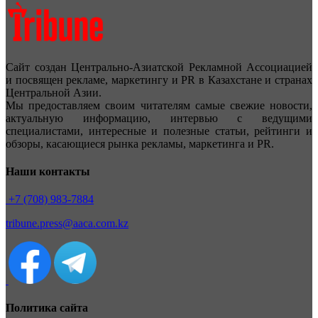
Сайт создан Центрально-Азиатской Рекламной Ассоциацией
и посвящен рекламе, маркетингу и PR в Казахстане и странах
Центральной Азии.
Мы предоставляем своим читателям самые свежие новости,
актуальную информацию, интервью с ведущими
специалистами, интересные и полезные статьи, рейтинги и
обзоры, касающиеся рынка рекламы, маркетинга и PR.
Наши контакты
+7 (708) 983-7884
tribune.press@aaca.com.kz
Политика сайта