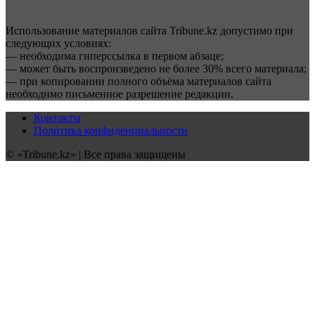
Использование материалов сайта Tribune.kz допустимо при
следующих условиях:
— необходима гиперссылка в первом абзаце;
— может быть воспроизведено не более 30% всего материала;
— при копировании полного объёма материалов сайта
необходимо письменное разрешение редакции.
Контакты
Политика конфиденциальности
© «Tribune.kz» | Все права защищены