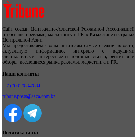
Сайт создан Центрально-Азиатской Рекламной Ассоциацией
и посвящен рекламе, маркетингу и PR в Казахстане и странах
Центральной Азии.
Мы предоставляем своим читателям самые свежие новости,
актуальную информацию, интервью с ведущими
специалистами, интересные и полезные статьи, рейтинги и
обзоры, касающиеся рынка рекламы, маркетинга и PR.
Наши контакты
+7 (708) 983-7884
tribune.press@aaca.com.kz
Политика сайта