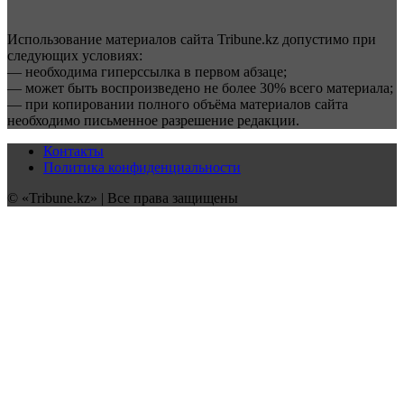
Использование материалов сайта Tribune.kz допустимо при
следующих условиях:
— необходима гиперссылка в первом абзаце;
— может быть воспроизведено не более 30% всего материала;
— при копировании полного объёма материалов сайта
необходимо письменное разрешение редакции.
Контакты
Политика конфиденциальности
© «Tribune.kz» | Все права защищены