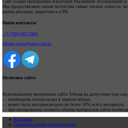
Сайт создан Центрально-Азиатской Рекламной Ассоциацией и 
Мы предоставляем своим читателям самые свежие новости, ак
рынка рекламы, маркетинга и PR.
Наши контакты
+7 (708) 983-7884
tribune.press@aaca.com.kz
Политика сайта
Использование материалов сайта Tribune.kz допустимо при сл
— необходима гиперссылка в первом абзаце;
— может быть воспроизведено не более 30% всего материала;
— при копировании полного объёма материалов сайта необхо
Контакты
Политика конфиденциальности