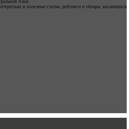
ральной Азии.
тересные и полезные статьи, рейтинги и обзоры, касающиеся