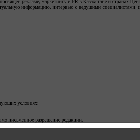
посвящен рекламе, маркетингу и PR в Казахстане и странах Цент
туальную информацию, интервью с ведущими специалистами, ин
едующих условиях:
димо письменное разрешение редакции.