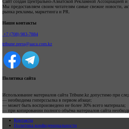
Сайт создан Центрально-Азиатской Рекламной Ассоциацией и 
Мы предоставляем своим читателям самые свежие новости, ак
рынка рекламы, маркетинга и PR.
Наши контакты
+7 (708) 983-7884
tribune.press@aaca.com.kz
Политика сайта
Использование материалов сайта Tribune.kz допустимо при сл
— необходима гиперссылка в первом абзаце;
— может быть воспроизведено не более 30% всего материала;
— при копировании полного объёма материалов сайта необхо
Контакты
Политика конфиденциальности