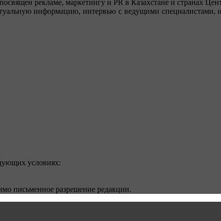
посвящен рекламе, маркетингу и PR в Казахстане и странах Цент
туальную информацию, интервью с ведущими специалистами, ин
едующих условиях:
димо письменное разрешение редакции.