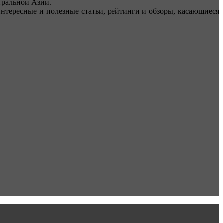
ральной Азии.
тересные и полезные статьи, рейтинги и обзоры, касающиеся