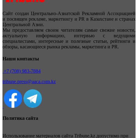
Сайт создан Центрально-Азиатской Рекламной Ассоциацией
и посвящен рекламе, маркетингу и PR в Казахстане и странах
Центральной Азии.
Мы предоставляем своим читателям самые свежие новости,
актуальную информацию, интервью с ведущими
специалистами, интересные и полезные статьи, рейтинги и
обзоры, касающиеся рынка рекламы, маркетинга и PR.
Наши контакты
+7 (708) 983-7884
tribune.press@aaca.com.kz
Политика сайта
Использование материалов сайта Tribune.kz допустимо при