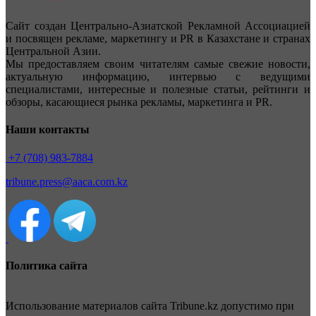
Сайт создан Центрально-Азиатской Рекламной Ассоциацией
и посвящен рекламе, маркетингу и PR в Казахстане и странах
Центральной Азии.
Мы предоставляем своим читателям самые свежие новости,
актуальную информацию, интервью с ведущими
специалистами, интересные и полезные статьи, рейтинги и
обзоры, касающиеся рынка рекламы, маркетинга и PR.
Наши контакты
+7 (708) 983-7884
tribune.press@aaca.com.kz
Политика сайта
Использование материалов сайта Tribune.kz допустимо при