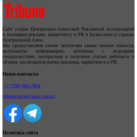
Сайт создан Центрально-Азиатской Рекламной Ассоциацией
и посвящен рекламе, маркетингу и PR в Казахстане и странах
Центральной Азии.
Мы предоставляем своим читателям самые свежие новости,
актуальную информацию, интервью с ведущими
специалистами, интересные и полезные статьи, рейтинги и
обзоры, касающиеся рынка рекламы, маркетинга и PR.
Наши контакты
+7 (708) 983-7884
tribune.press@aaca.com.kz
Политика сайта