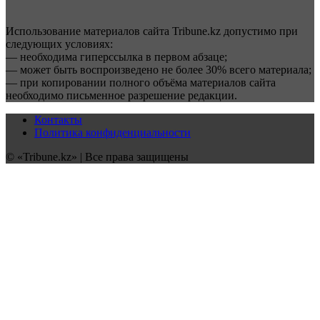
Использование материалов сайта Tribune.kz допустимо при
следующих условиях:
— необходима гиперссылка в первом абзаце;
— может быть воспроизведено не более 30% всего материала;
— при копировании полного объёма материалов сайта
необходимо письменное разрешение редакции.
Контакты
Политика конфиденциальности
© «Tribune.kz» | Все права защищены