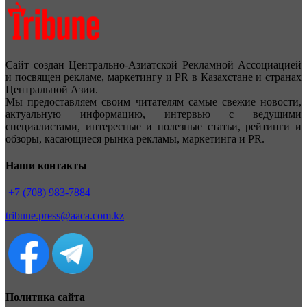
Сайт создан Центрально-Азиатской Рекламной Ассоциацией
и посвящен рекламе, маркетингу и PR в Казахстане и странах
Центральной Азии.
Мы предоставляем своим читателям самые свежие новости,
актуальную информацию, интервью с ведущими
специалистами, интересные и полезные статьи, рейтинги и
обзоры, касающиеся рынка рекламы, маркетинга и PR.
Наши контакты
+7 (708) 983-7884
tribune.press@aaca.com.kz
Политика сайта