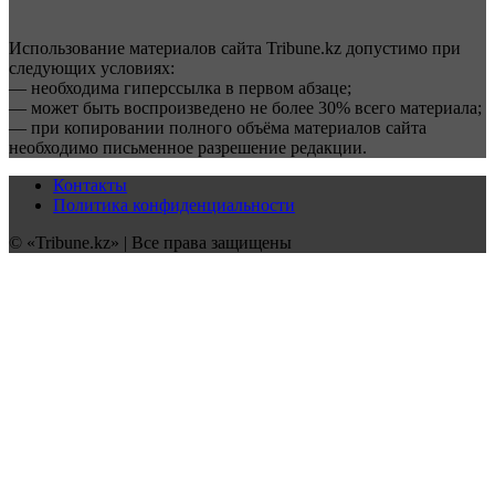
Использование материалов сайта Tribune.kz допустимо при
следующих условиях:
— необходима гиперссылка в первом абзаце;
— может быть воспроизведено не более 30% всего материала;
— при копировании полного объёма материалов сайта
необходимо письменное разрешение редакции.
Контакты
Политика конфиденциальности
© «Tribune.kz» | Все права защищены