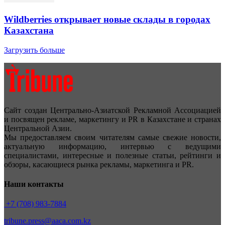
Wildberries открывает новые склады в городах
Казахстана
Загрузить больше
Сайт создан Центрально-Азиатской Рекламной Ассоциацией
и посвящен рекламе, маркетингу и PR в Казахстане и странах
Центральной Азии.
Мы предоставляем своим читателям самые свежие новости,
актуальную информацию, интервью с ведущими
специалистами, интересные и полезные статьи, рейтинги и
обзоры, касающиеся рынка рекламы, маркетинга и PR.
Наши контакты
+7 (708) 983-7884
tribune.press@aaca.com.kz