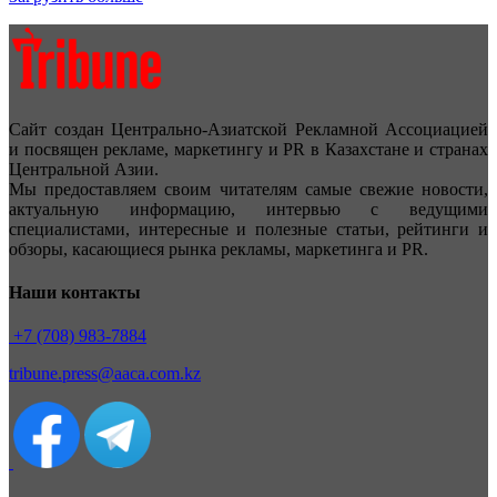
Сайт создан Центрально-Азиатской Рекламной Ассоциацией
и посвящен рекламе, маркетингу и PR в Казахстане и странах
Центральной Азии.
Мы предоставляем своим читателям самые свежие новости,
актуальную информацию, интервью с ведущими
специалистами, интересные и полезные статьи, рейтинги и
обзоры, касающиеся рынка рекламы, маркетинга и PR.
Наши контакты
+7 (708) 983-7884
tribune.press@aaca.com.kz