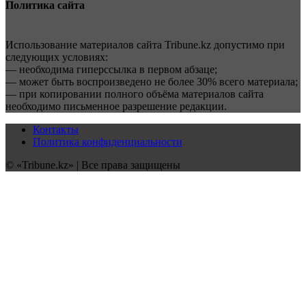
Политика сайта
Использование материалов сайта Tribune.kz допустимо при
следующих условиях:
— необходима гиперссылка в первом абзаце;
— может быть воспроизведено не более 30% всего материала;
— при копировании полного объёма материалов сайта
необходимо письменное разрешение редакции.
Контакты
Политика конфиденциальности
© «Tribune.kz» | Все права защищены