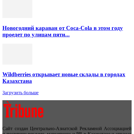
Новогодний караван от Coca-Cola в этом году
проедет по улицам пяти...
Wildberries открывает новые склады в городах
Казахстана
Загрузить больше
Сайт создан Центрально-Азиатской Рекламной Ассоциацией
и посвящен рекламе, маркетингу и PR в Казахстане и странах