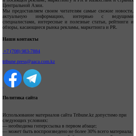
Центральной Азии.
Мы предоставляем своим читателям самые свежие новости,
актуальную информацию, интервью с ведущими
специалистами, интересные и полезные статьи, рейтинги и
обзоры, касающиеся рынка рекламы, маркетинга и PR.
Наши контакты
+7 (708) 983-7884
tribune.press@aaca.com.kz
Политика сайта
Использование материалов сайта Tribune.kz допустимо при
следующих условиях:
— необходима гиперссылка в первом абзаце;
— может быть воспроизведено не более 30% всего материала;