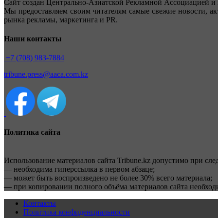
Сайт создан Центрально-Азиатской Рекламной Ассоциацией и 
Мы предоставляем своим читателям самые свежие новости, ак
рынка рекламы, маркетинга и PR.
Наши контакты
+7 (708) 983-7884
tribune.press@aaca.com.kz
Политика сайта
Использование материалов сайта Tribune.kz допустимо при сл
— необходима гиперссылка в первом абзаце;
— может быть воспроизведено не более 30% всего материала;
— при копировании полного объёма материалов сайта необхо
Контакты
Политика конфиденциальности