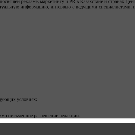
посвящен рекламе, маркетингу и PR в Казахстане и странах Цент
туальную информацию, интервью с ведущими специалистами, ин
едующих условиях:
димо письменное разрешение редакции.