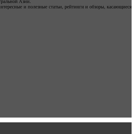
ральной Азии.
тересные и полезные статьи, рейтинги и обзоры, касающиеся