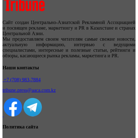
Сайт создан Центрально-Азиатской Рекламной Ассоциацией
и посвящен рекламе, маркетингу и PR в Казахстане и странах
Центральной Азии.
Мы предоставляем своим читателям самые свежие новости,
актуальную информацию, интервью с ведущими
специалистами, интересные и полезные статьи, рейтинги и
обзоры, касающиеся рынка рекламы, маркетинга и PR.
Наши контакты
+7 (708) 983-7884
tribune.press@aaca.com.kz
Политика сайта