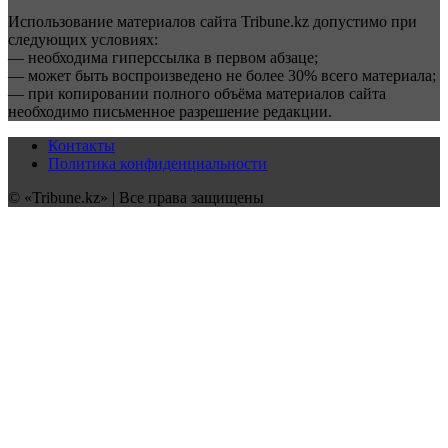
Использование материалов сайта Tribune.kz допустимо при
следующих условиях:
— необходима гиперссылка в первом абзаце;
— может быть воспроизведено не более 30% всего материала;
— при копировании полного объёма материалов сайта
необходимо письменное разрешение редакции.
Контакты
Политика конфиденциальности
© «Tribune.kz» | Все права защищены