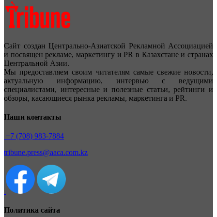
Сайт создан Центрально-Азиатской Рекламной Ассоциацией
и посвящен рекламе, маркетингу и PR в Казахстане и странах
Центральной Азии.
Мы предоставляем своим читателям самые свежие новости,
актуальную информацию, интервью с ведущими
специалистами, интересные и полезные статьи, рейтинги и
обзоры, касающиеся рынка рекламы, маркетинга и PR.
Наши контакты
+7 (708) 983-7884
tribune.press@aaca.com.kz
Политика сайта