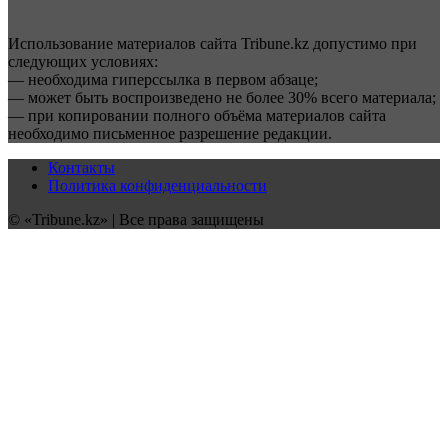
Использование материалов сайта Tribune.kz допустимо при
следующих условиях:
— необходима гиперссылка в первом абзаце;
— может быть воспроизведено не более 30% всего материала;
— при копировании полного объёма материалов сайта
необходимо письменное разрешение редакции.
Контакты
Политика конфиденциальности
© «Tribune.kz» | Все права защищены