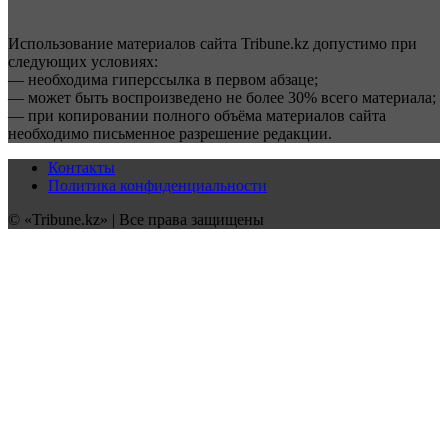
Использование материалов сайта Tribune.kz допустимо при
следующих условиях:
— необходима гиперссылка в первом абзаце;
— может быть воспроизведено не более 30% всего материала;
— при копировании полного объёма материалов сайта
необходимо письменное разрешение редакции.
Контакты
Политика конфиденциальности
© «Tribune.kz» | Все права защищены