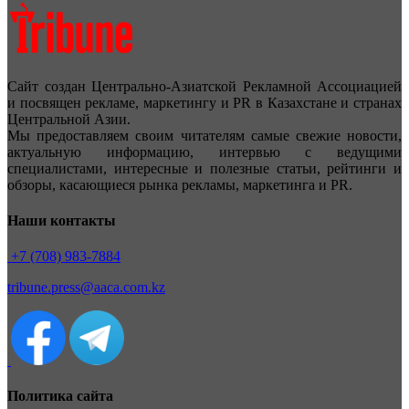
Сайт создан Центрально-Азиатской Рекламной Ассоциацией
и посвящен рекламе, маркетингу и PR в Казахстане и странах
Центральной Азии.
Мы предоставляем своим читателям самые свежие новости,
актуальную информацию, интервью с ведущими
специалистами, интересные и полезные статьи, рейтинги и
обзоры, касающиеся рынка рекламы, маркетинга и PR.
Наши контакты
+7 (708) 983-7884
tribune.press@aaca.com.kz
Политика сайта