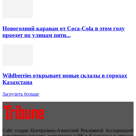
Новогодний караван от Coca-Cola в этом году
проедет по улицам пяти...
Wildberries открывает новые склады в городах
Казахстана
Загрузить больше
Сайт создан Центрально-Азиатской Рекламной Ассоциацией
и посвящен рекламе, маркетингу и PR в Казахстане и странах