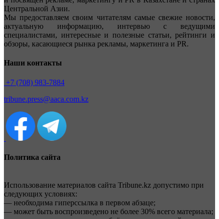
Центральной Азии.
Мы предоставляем своим читателям самые свежие новости,
актуальную информацию, интервью с ведущими
специалистами, интересные и полезные статьи, рейтинги и
обзоры, касающиеся рынка рекламы, маркетинга и PR.
Наши контакты
+7 (708) 983-7884
tribune.press@aaca.com.kz
Политика сайта
Использование материалов сайта Tribune.kz допустимо при
следующих условиях:
— необходима гиперссылка в первом абзаце;
— может быть воспроизведено не более 30% всего материала;