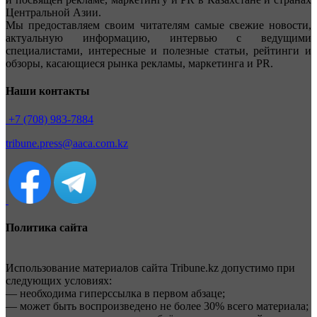
Центральной Азии.
Мы предоставляем своим читателям самые свежие новости,
актуальную информацию, интервью с ведущими
специалистами, интересные и полезные статьи, рейтинги и
обзоры, касающиеся рынка рекламы, маркетинга и PR.
Наши контакты
+7 (708) 983-7884
tribune.press@aaca.com.kz
Политика сайта
Использование материалов сайта Tribune.kz допустимо при
следующих условиях:
— необходима гиперссылка в первом абзаце;
— может быть воспроизведено не более 30% всего материала;