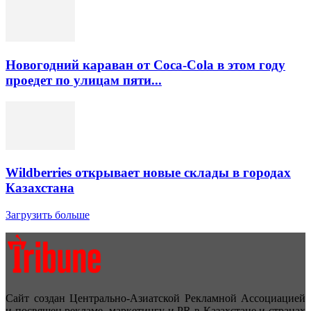
Новогодний караван от Coca-Cola в этом году
проедет по улицам пяти...
Wildberries открывает новые склады в городах
Казахстана
Загрузить больше
Сайт создан Центрально-Азиатской Рекламной Ассоциацией
и посвящен рекламе, маркетингу и PR в Казахстане и странах