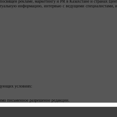
посвящен рекламе, маркетингу и PR в Казахстане и странах Цент
туальную информацию, интервью с ведущими специалистами, ин
едующих условиях:
димо письменное разрешение редакции.