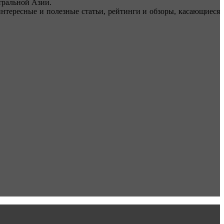
ральной Азии.
тересные и полезные статьи, рейтинги и обзоры, касающиеся