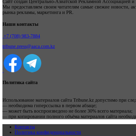
Сайт создан Центрально-Азиатской Рекламной Ассоциацией и 
Мы предоставляем своим читателям самые свежие новости, ак
рынка рекламы, маркетинга и PR.
Наши контакты
+7 (708) 983-7884
tribune.press@aaca.com.kz
Политика сайта
Использование материалов сайта Tribune.kz допустимо при сл
— необходима гиперссылка в первом абзаце;
— может быть воспроизведено не более 30% всего материала;
— при копировании полного объёма материалов сайта необхо
Контакты
Политика конфиденциальности