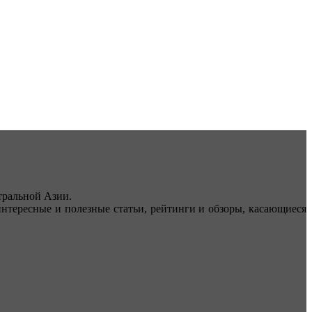
ральной Азии.
тересные и полезные статьи, рейтинги и обзоры, касающиеся