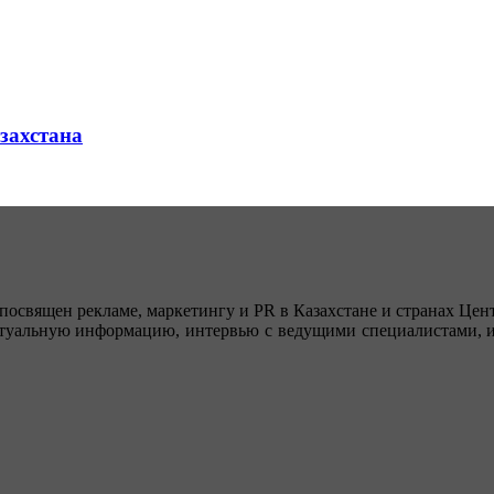
азахстана
посвящен рекламе, маркетингу и PR в Казахстане и странах Цент
туальную информацию, интервью с ведущими специалистами, ин