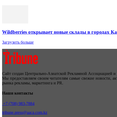
Wildberries открывает новые склады в городах К
Загрузить больше
Сайт создан Центрально-Азиатской Рекламной Ассоциацией и 
Мы предоставляем своим читателям самые свежие новости, ак
рынка рекламы, маркетинга и PR.
Наши контакты
+7 (708) 983-7884
tribune.press@aaca.com.kz