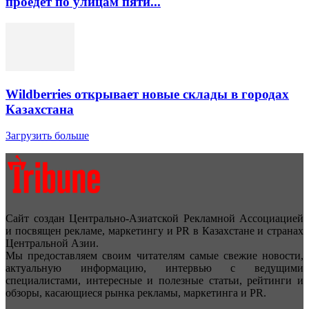
проедет по улицам пяти...
Wildberries открывает новые склады в городах
Казахстана
Загрузить больше
Сайт создан Центрально-Азиатской Рекламной Ассоциацией
и посвящен рекламе, маркетингу и PR в Казахстане и странах
Центральной Азии.
Мы предоставляем своим читателям самые свежие новости,
актуальную информацию, интервью с ведущими
специалистами, интересные и полезные статьи, рейтинги и
обзоры, касающиеся рынка рекламы, маркетинга и PR.