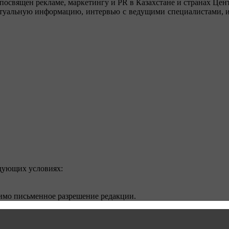
посвящен рекламе, маркетингу и PR в Казахстане и странах Цент
туальную информацию, интервью с ведущими специалистами, ин
едующих условиях:
димо письменное разрешение редакции.