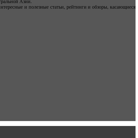
ральной Азии.
тересные и полезные статьи, рейтинги и обзоры, касающиеся