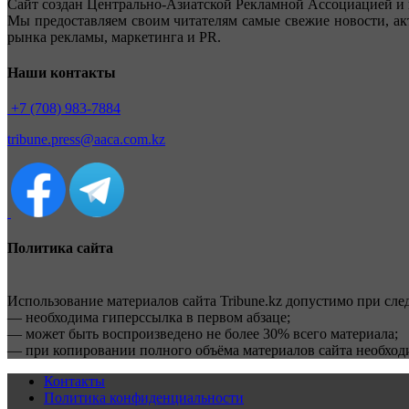
Сайт создан Центрально-Азиатской Рекламной Ассоциацией и 
Мы предоставляем своим читателям самые свежие новости, ак
рынка рекламы, маркетинга и PR.
Наши контакты
+7 (708) 983-7884
tribune.press@aaca.com.kz
Политика сайта
Использование материалов сайта Tribune.kz допустимо при сл
— необходима гиперссылка в первом абзаце;
— может быть воспроизведено не более 30% всего материала;
— при копировании полного объёма материалов сайта необхо
Контакты
Политика конфиденциальности