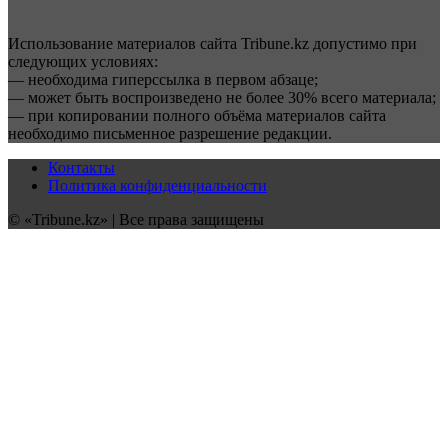
Использование материалов сайта Tribune.kz допустимо при
следующих условиях:
— необходима гиперссылка в первом абзаце;
— может быть воспроизведено не более 30% всего материала;
— при копировании полного объёма материалов сайта
необходимо письменное разрешение редакции.
Контакты
Политика конфиденциальности
© «Tribune.kz» | Все права защищены