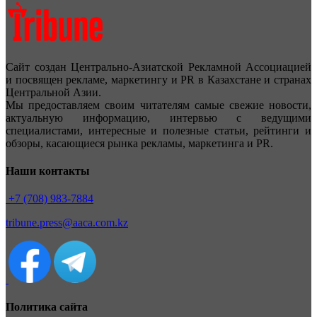
Сайт создан Центрально-Азиатской Рекламной Ассоциацией
и посвящен рекламе, маркетингу и PR в Казахстане и странах
Центральной Азии.
Мы предоставляем своим читателям самые свежие новости,
актуальную информацию, интервью с ведущими
специалистами, интересные и полезные статьи, рейтинги и
обзоры, касающиеся рынка рекламы, маркетинга и PR.
Наши контакты
+7 (708) 983-7884
tribune.press@aaca.com.kz
Политика сайта