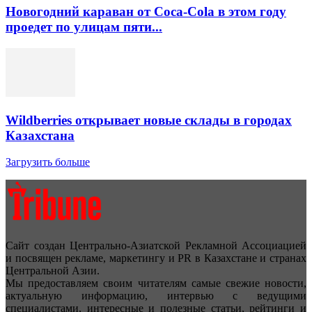
Новогодний караван от Coca-Cola в этом году
проедет по улицам пяти...
Wildberries открывает новые склады в городах
Казахстана
Загрузить больше
Сайт создан Центрально-Азиатской Рекламной Ассоциацией
и посвящен рекламе, маркетингу и PR в Казахстане и странах
Центральной Азии.
Мы предоставляем своим читателям самые свежие новости,
актуальную информацию, интервью с ведущими
специалистами, интересные и полезные статьи, рейтинги и