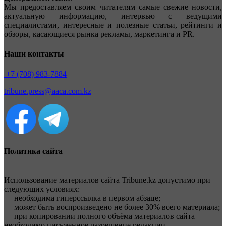
Мы предоставляем своим читателям самые свежие новости,
актуальную информацию, интервью с ведущими
специалистами, интересные и полезные статьи, рейтинги и
обзоры, касающиеся рынка рекламы, маркетинга и PR.
Наши контакты
+7 (708) 983-7884
tribune.press@aaca.com.kz
Политика сайта
Использование материалов сайта Tribune.kz допустимо при
следующих условиях:
— необходима гиперссылка в первом абзаце;
— может быть воспроизведено не более 30% всего материала;
— при копировании полного объёма материалов сайта
необходимо письменное разрешение редакции.