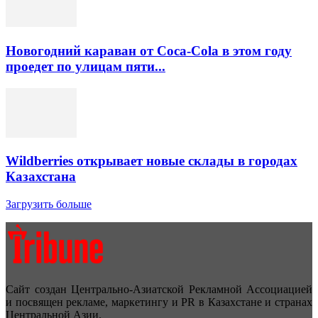
Новогодний караван от Coca-Cola в этом году
проедет по улицам пяти...
Wildberries открывает новые склады в городах
Казахстана
Загрузить больше
Сайт создан Центрально-Азиатской Рекламной Ассоциацией
и посвящен рекламе, маркетингу и PR в Казахстане и странах
Центральной Азии.