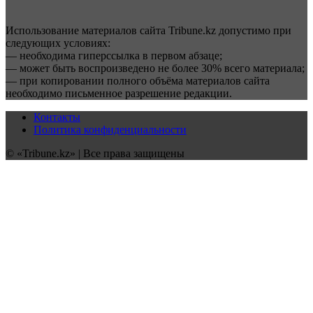
Использование материалов сайта Tribune.kz допустимо при
следующих условиях:
— необходима гиперссылка в первом абзаце;
— может быть воспроизведено не более 30% всего материала;
— при копировании полного объёма материалов сайта
необходимо письменное разрешение редакции.
Контакты
Политика конфиденциальности
© «Tribune.kz» | Все права защищены