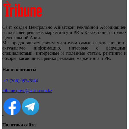
Сайт создан Центрально-Азиатской Рекламной Ассоциацией
и посвящен рекламе, маркетингу и PR в Казахстане и странах
Центральной Азии.
Мы предоставляем своим читателям самые свежие новости,
актуальную информацию, интервью с ведущими
специалистами, интересные и полезные статьи, рейтинги и
обзоры, касающиеся рынка рекламы, маркетинга и PR.
Наши контакты
+7 (708) 983-7884
tribune.press@aaca.com.kz
Политика сайта