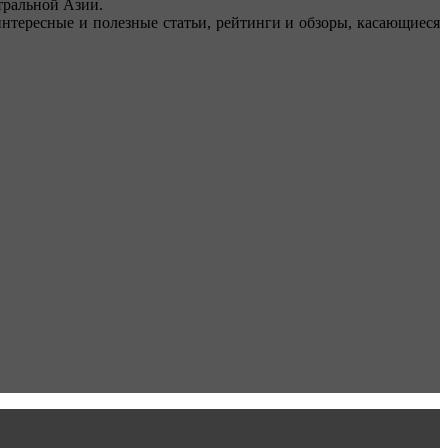
ральной Азии.
тересные и полезные статьи, рейтинги и обзоры, касающиеся