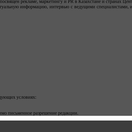
посвящен рекламе, маркетингу и PR в Казахстане и странах Цент
туальную информацию, интервью с ведущими специалистами, ин
едующих условиях:
димо письменное разрешение редакции.