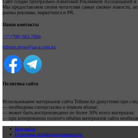
Сайт создан Центрально-Азиатской Рекламной Ассоциацией и 
Мы предоставляем своим читателям самые свежие новости, ак
рынка рекламы, маркетинга и PR.
Наши контакты
+7 (708) 983-7884
tribune.press@aaca.com.kz
Политика сайта
Использование материалов сайта Tribune.kz допустимо при сл
— необходима гиперссылка в первом абзаце;
— может быть воспроизведено не более 30% всего материала;
— при копировании полного объёма материалов сайта необхо
Контакты
Политика конфиденциальности