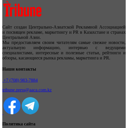
Сайт создан Центрально-Азиатской Рекламной Ассоциацией
и посвящен рекламе, маркетингу и PR в Казахстане и странах
Центральной Азии.
Мы предоставляем своим читателям самые свежие новости,
актуальную информацию, интервью с ведущими
специалистами, интересные и полезные статьи, рейтинги и
обзоры, касающиеся рынка рекламы, маркетинга и PR.
Наши контакты
+7 (708) 983-7884
tribune.press@aaca.com.kz
Политика сайта