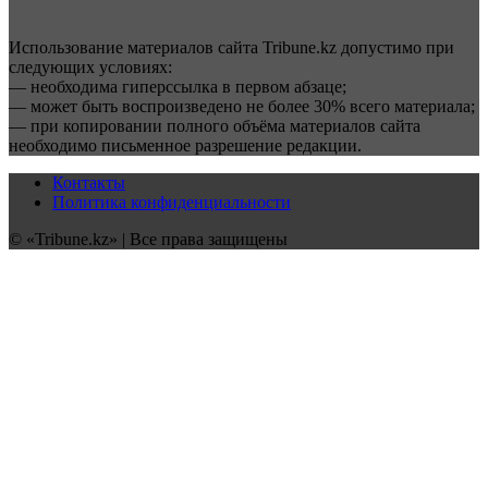
Использование материалов сайта Tribune.kz допустимо при
следующих условиях:
— необходима гиперссылка в первом абзаце;
— может быть воспроизведено не более 30% всего материала;
— при копировании полного объёма материалов сайта
необходимо письменное разрешение редакции.
Контакты
Политика конфиденциальности
© «Tribune.kz» | Все права защищены