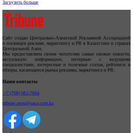
Загрузить больше
Сайт создан Центрально-Азиатской Рекламной Ассоциацией
и посвящен рекламе, маркетингу и PR в Казахстане и странах
Центральной Азии.
Мы предоставляем своим читателям самые свежие новости,
актуальную информацию, интервью с ведущими
специалистами, интересные и полезные статьи, рейтинги и
обзоры, касающиеся рынка рекламы, маркетинга и PR.
Наши контакты
+7 (708) 983-7884
tribune.press@aaca.com.kz