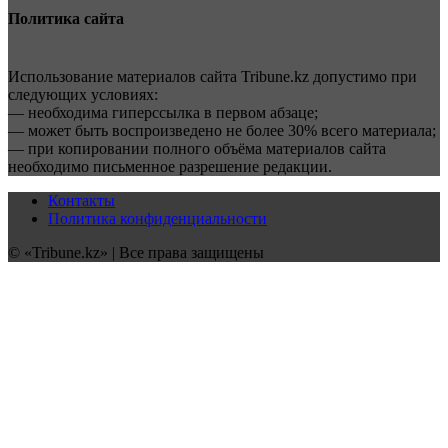
Политика сайта
Использование материалов сайта Tribune.kz допустимо при
следующих условиях:
— необходима гиперссылка в первом абзаце;
— может быть воспроизведено не более 30% всего материала;
— при копировании полного объёма материалов сайта
необходимо письменное разрешение редакции.
Контакты
Политика конфиденциальности
© «Tribune.kz» | Все права защищены