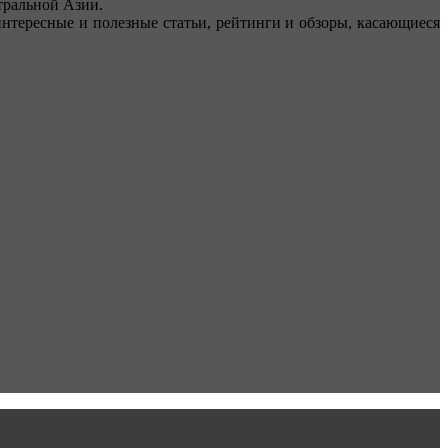
ральной Азии.
тересные и полезные статьи, рейтинги и обзоры, касающиеся