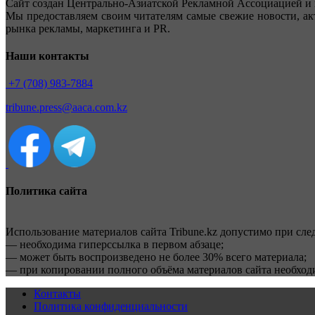
Сайт создан Центрально-Азиатской Рекламной Ассоциацией и 
Мы предоставляем своим читателям самые свежие новости, ак
рынка рекламы, маркетинга и PR.
Наши контакты
+7 (708) 983-7884
tribune.press@aaca.com.kz
Политика сайта
Использование материалов сайта Tribune.kz допустимо при сл
— необходима гиперссылка в первом абзаце;
— может быть воспроизведено не более 30% всего материала;
— при копировании полного объёма материалов сайта необхо
Контакты
Политика конфиденциальности