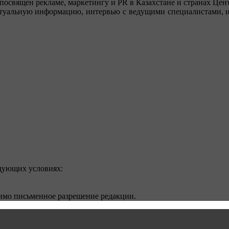
посвящен рекламе, маркетингу и PR в Казахстане и странах Цент
туальную информацию, интервью с ведущими специалистами, ин
едующих условиях:
димо письменное разрешение редакции.