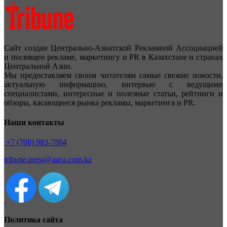
Сайт создан Центрально-Азиатской Рекламной Ассоциацией
и посвящен рекламе, маркетингу и PR в Казахстане и странах
Центральной Азии.
Мы предоставляем своим читателям самые свежие новости,
актуальную информацию, интервью с ведущими
специалистами, интересные и полезные статьи, рейтинги и
обзоры, касающиеся рынка рекламы, маркетинга и PR.
Наши контакты
+7 (708) 983-7884
tribune.press@aaca.com.kz
Политика сайта