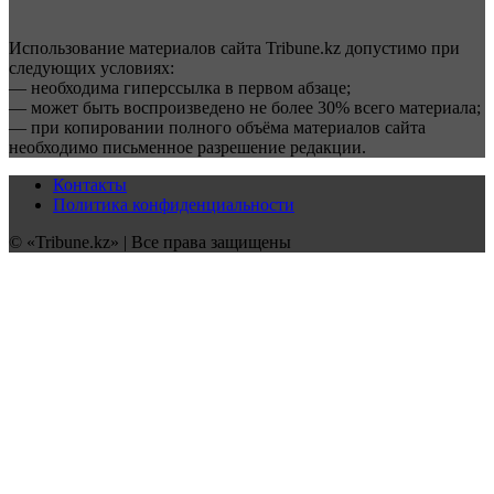
Использование материалов сайта Tribune.kz допустимо при
следующих условиях:
— необходима гиперссылка в первом абзаце;
— может быть воспроизведено не более 30% всего материала;
— при копировании полного объёма материалов сайта
необходимо письменное разрешение редакции.
Контакты
Политика конфиденциальности
© «Tribune.kz» | Все права защищены