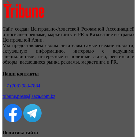
Сайт создан Центрально-Азиатской Рекламной Ассоциацией
и посвящен рекламе, маркетингу и PR в Казахстане и странах
Центральной Азии.
Мы предоставляем своим читателям самые свежие новости,
актуальную информацию, интервью с ведущими
специалистами, интересные и полезные статьи, рейтинги и
обзоры, касающиеся рынка рекламы, маркетинга и PR.
Наши контакты
+7 (708) 983-7884
tribune.press@aaca.com.kz
Политика сайта