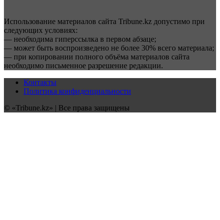
Использование материалов сайта Tribune.kz допустимо при
следующих условиях:
— необходима гиперссылка в первом абзаце;
— может быть воспроизведено не более 30% всего материала;
— при копировании полного объёма материалов сайта
необходимо письменное разрешение редакции.
Контакты
Политика конфиденциальности
© «Tribune.kz» | Все права защищены