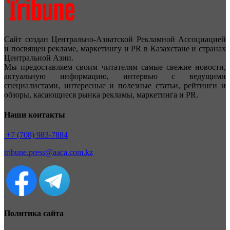
Сайт создан Центрально-Азиатской Рекламной Ассоциацией
и посвящен рекламе, маркетингу и PR в Казахстане и странах
Центральной Азии.
Мы предоставляем своим читателям самые свежие новости,
актуальную информацию, интервью с ведущими
специалистами, интересные и полезные статьи, рейтинги и
обзоры, касающиеся рынка рекламы, маркетинга и PR.
Наши контакты
+7 (708) 983-7884
tribune.press@aaca.com.kz
Политика сайта