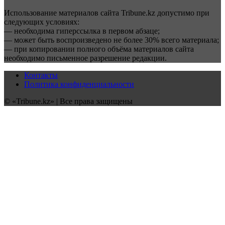
Использование материалов сайта Tribune.kz допустимо при
следующих условиях:
— необходима гиперссылка в первом абзаце;
— может быть воспроизведено не более 30% всего материала;
— при копировании полного объёма материалов сайта
необходимо письменное разрешение редакции.
Контакты
Политика конфиденциальности
© «Tribune.kz» | Все права защищены