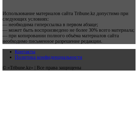
Использование материалов сайта Tribune.kz допустимо при
следующих условиях:
— необходима гиперссылка в первом абзаце;
— может быть воспроизведено не более 30% всего материала;
— при копировании полного объёма материалов сайта
необходимо письменное разрешение редакции.
Контакты
Политика конфиденциальности
© «Tribune.kz» | Все права защищены