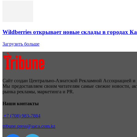
Wildberries открывает новые склады в городах К
Загрузить больше
Сайт создан Центрально-Азиатской Рекламной Ассоциацией и 
Мы предоставляем своим читателям самые свежие новости, ак
рынка рекламы, маркетинга и PR.
Наши контакты
+7 (708) 983-7884
tribune.press@aaca.com.kz