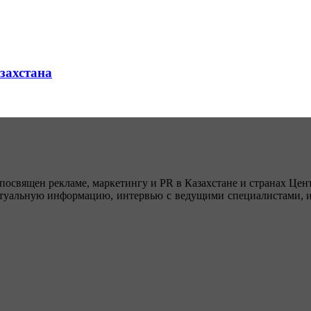
азахстана
посвящен рекламе, маркетингу и PR в Казахстане и странах Цент
туальную информацию, интервью с ведущими специалистами, ин