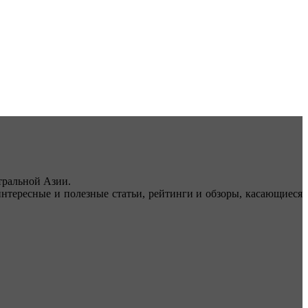
ральной Азии.
тересные и полезные статьи, рейтинги и обзоры, касающиеся