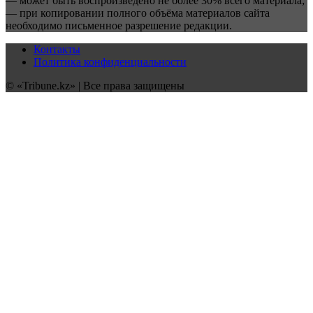
— может быть воспроизведено не более 30% всего материала;
— при копировании полного объёма материалов сайта
необходимо письменное разрешение редакции.
Контакты
Политика конфиденциальности
© «Tribune.kz» | Все права защищены