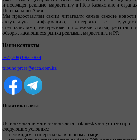
и посвящен рекламе, маркетингу и PR в Казахстане и странах
Центральной Азии.
Мы предоставляем своим читателям самые свежие новости,
актуальную информацию, интервью с ведущими
специалистами, интересные и полезные статьи, рейтинги и
обзоры, касающиеся рынка рекламы, маркетинга и PR.
Наши контакты
+7 (708) 983-7884
tribune.press@aaca.com.kz
Политика сайта
Использование материалов сайта Tribune.kz допустимо при
следующих условиях:
— необходима гиперссылка в первом абзаце;