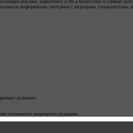
посвящен рекламе, маркетингу и PR в Казахстане и странах Цент
туальную информацию, интервью с ведущими специалистами, ин
едующих условиях:
димо письменное разрешение редакции.