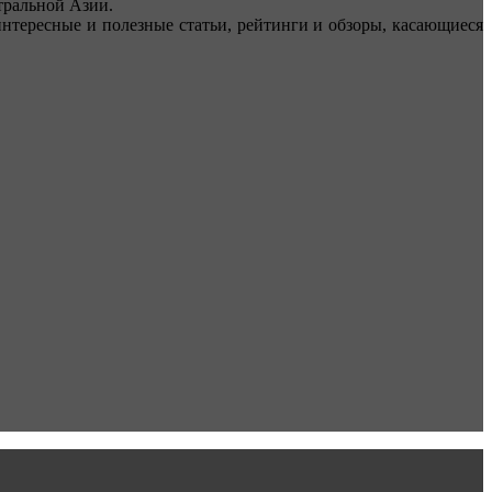
ральной Азии.
тересные и полезные статьи, рейтинги и обзоры, касающиеся