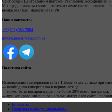
Сайт создан Центрально-Азиатской Рекламной Ассоциацией и 
Мы предоставляем своим читателям самые свежие новости, ак
рынка рекламы, маркетинга и PR.
Наши контакты
+7 (708) 983-7884
tribune.press@aaca.com.kz
Политика сайта
Использование материалов сайта Tribune.kz допустимо при сл
— необходима гиперссылка в первом абзаце;
— может быть воспроизведено не более 30% всего материала;
— при копировании полного объёма материалов сайта необхо
Контакты
Политика конфиденциальности