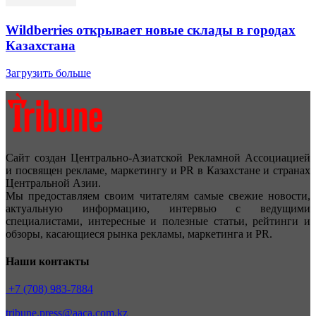
Wildberries открывает новые склады в городах
Казахстана
Загрузить больше
Сайт создан Центрально-Азиатской Рекламной Ассоциацией
и посвящен рекламе, маркетингу и PR в Казахстане и странах
Центральной Азии.
Мы предоставляем своим читателям самые свежие новости,
актуальную информацию, интервью с ведущими
специалистами, интересные и полезные статьи, рейтинги и
обзоры, касающиеся рынка рекламы, маркетинга и PR.
Наши контакты
+7 (708) 983-7884
tribune.press@aaca.com.kz