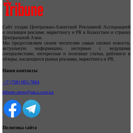
Сайт создан Центрально-Азиатской Рекламной Ассоциацией
и посвящен рекламе, маркетингу и PR в Казахстане и странах
Центральной Азии.
Мы предоставляем своим читателям самые свежие новости,
актуальную информацию, интервью с ведущими
специалистами, интересные и полезные статьи, рейтинги и
обзоры, касающиеся рынка рекламы, маркетинга и PR.
Наши контакты
+7 (708) 983-7884
tribune.press@aaca.com.kz
Политика сайта