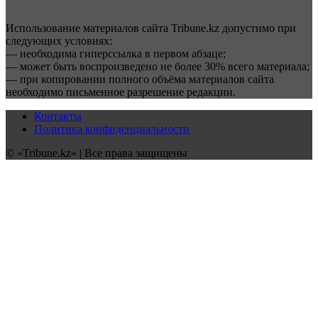
Использование материалов сайта Tribune.kz допустимо при
следующих условиях:
— необходима гиперссылка в первом абзаце;
— может быть воспроизведено не более 30% всего материала;
— при копировании полного объёма материалов сайта
необходимо письменное разрешение редакции.
Контакты
Политика конфиденциальности
© «Tribune.kz» | Все права защищены