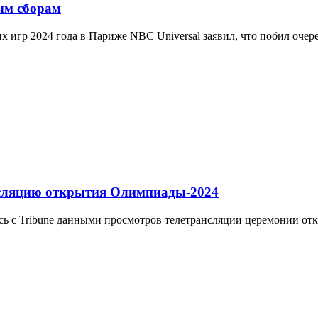
ым сборам
х игр 2024 года в Париже NBC Universal заявил, что побил очер
нсляцию открытия Олимпиады-2024
ась с Tribune данными просмотров телетрансляции церемонии от