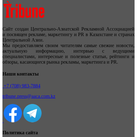
Сайт создан Центрально-Азиатской Рекламной Ассоциацией
и посвящен рекламе, маркетингу и PR в Казахстане и странах
Центральной Азии.
Мы предоставляем своим читателям самые свежие новости,
актуальную информацию, интервью с ведущими
специалистами, интересные и полезные статьи, рейтинги и
обзоры, касающиеся рынка рекламы, маркетинга и PR.
Наши контакты
+7 (708) 983-7884
tribune.press@aaca.com.kz
Политика сайта