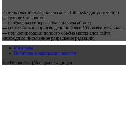
Использование материалов сайта Tribune.kz допустимо при
следующих условиях:
— необходима гиперссылка в первом абзаце;
— может быть воспроизведено не более 30% всего материала;
— при копировании полного объёма материалов сайта
необходимо письменное разрешение редакции.
Контакты
Политика конфиденциальности
© «Tribune.kz» | Все права защищены