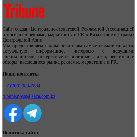
Сайт создан Центрально-Азиатской Рекламной Ассоциацией
и посвящен рекламе, маркетингу и PR в Казахстане и странах
Центральной Азии.
Мы предоставляем своим читателям самые свежие новости,
актуальную информацию, интервью с ведущими
специалистами, интересные и полезные статьи, рейтинги и
обзоры, касающиеся рынка рекламы, маркетинга и PR.
Наши контакты
+7 (708) 983-7884
tribune.press@aaca.com.kz
Политика сайта