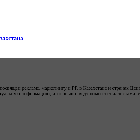
азахстана
посвящен рекламе, маркетингу и PR в Казахстане и странах Цент
туальную информацию, интервью с ведущими специалистами, ин