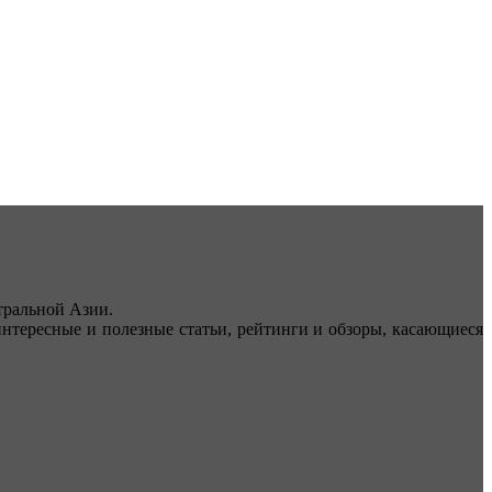
ральной Азии.
тересные и полезные статьи, рейтинги и обзоры, касающиеся