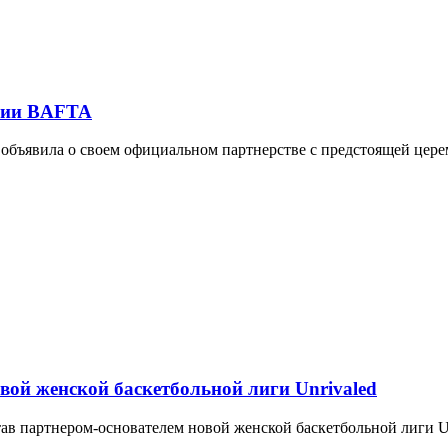
мии BAFTA
k, объявила о своем официальном партнерстве с предстоящей це
вой женской баскетбольной лиги Unrivaled
став партнером-основателем новой женской баскетбольной лиги U