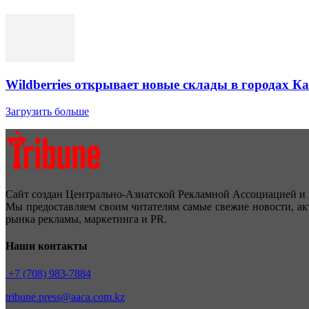
Wildberries открывает новые склады в городах К
Загрузить больше
Сайт создан Центрально-Азиатской Рекламной Ассоциацией и 
Мы предоставляем своим читателям самые свежие новости, ак
рынка рекламы, маркетинга и PR.
Наши контакты
+7 (708) 983-7884
tribune.press@aaca.com.kz