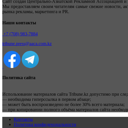
Сайт создан Центрально-Азиатской Рекламной Ассоциацией и 
Мы предоставляем своим читателям самые свежие новости, ак
рынка рекламы, маркетинга и PR.
Наши контакты
+7 (708) 983-7884
tribune.press@aaca.com.kz
Политика сайта
Использование материалов сайта Tribune.kz допустимо при сл
— необходима гиперссылка в первом абзаце;
— может быть воспроизведено не более 30% всего материала;
— при копировании полного объёма материалов сайта необхо
Контакты
Политика конфиденциальности