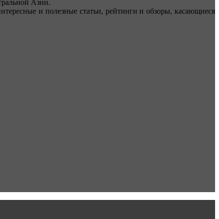
ральной Азии.
тересные и полезные статьи, рейтинги и обзоры, касающиеся