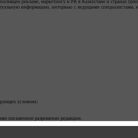
посвящен рекламе, маркетингу и PR в Казахстане и странах Цент
туальную информацию, интервью с ведущими специалистами, ин
едующих условиях:
димо письменное разрешение редакции.