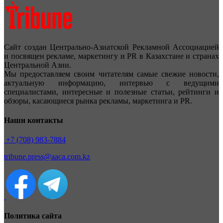
Сайт создан Центрально-Азиатской Рекламной Ассоциацией
и посвящен рекламе, маркетингу и PR в Казахстане и странах
Центральной Азии.
Мы предоставляем своим читателям самые свежие новости,
актуальную информацию, интервью с ведущими
специалистами, интересные и полезные статьи, рейтинги и
обзоры, касающиеся рынка рекламы, маркетинга и PR.
Наши контакты
+7 (708) 983-7884
tribune.press@aaca.com.kz
Политика сайта