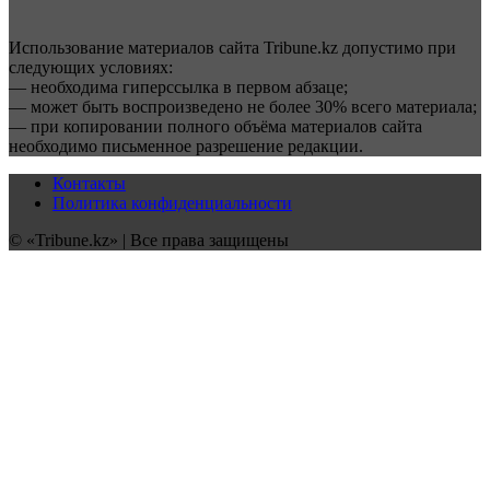
Использование материалов сайта Tribune.kz допустимо при
следующих условиях:
— необходима гиперссылка в первом абзаце;
— может быть воспроизведено не более 30% всего материала;
— при копировании полного объёма материалов сайта
необходимо письменное разрешение редакции.
Контакты
Политика конфиденциальности
© «Tribune.kz» | Все права защищены