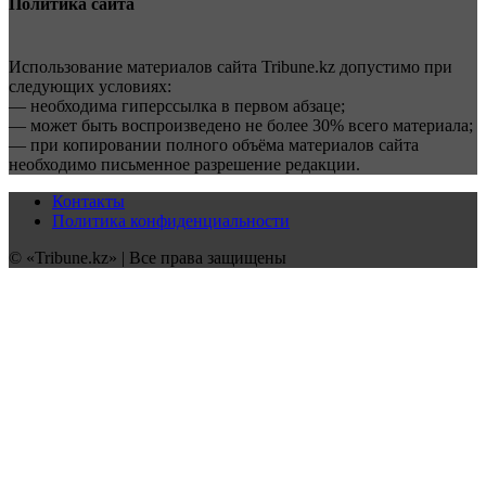
Политика сайта
Использование материалов сайта Tribune.kz допустимо при
следующих условиях:
— необходима гиперссылка в первом абзаце;
— может быть воспроизведено не более 30% всего материала;
— при копировании полного объёма материалов сайта
необходимо письменное разрешение редакции.
Контакты
Политика конфиденциальности
© «Tribune.kz» | Все права защищены