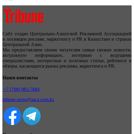
Сайт создан Центрально-Азиатской Рекламной Ассоциацией
и посвящен рекламе, маркетингу и PR в Казахстане и странах
Центральной Азии.
Мы предоставляем своим читателям самые свежие новости,
актуальную информацию, интервью с ведущими
специалистами, интересные и полезные статьи, рейтинги и
обзоры, касающиеся рынка рекламы, маркетинга и PR.
Наши контакты
+7 (708) 983-7884
tribune.press@aaca.com.kz